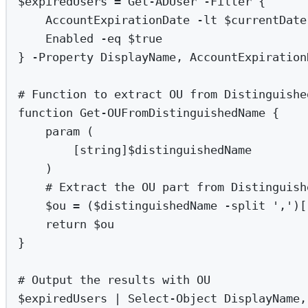
$expiredUsers 
=
Get-ADUser
-
Filter {
AccountExpirationDate 
-lt
 $currentDate
Enabled 
-eq
$true
} 
-
Property DisplayName
,
 AccountExpiration
# Function to extract OU from Distinguishe
function
Get-OUFromDistinguishedName
 {
param
 (
[
string
]$distinguishedName
)
# Extract the OU part from Distinguish
$ou 
=
 ($distinguishedName 
-split
'
,
'
)[
return
 $ou
}
# Output the results with OU
$expiredUsers 
|
Select-Object
 DisplayName
,