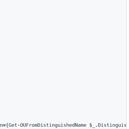
n
=
{
Get-OUFromDistinguishedName
$_
.Distinguis