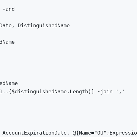
 
-and
Date
,
 DistinguishedName
dName
edName
1
..
($distinguishedName.Length)] 
-join
'
,
'
 AccountExpirationDate
,
@
{Name
=
"
OU
"
;Expressio