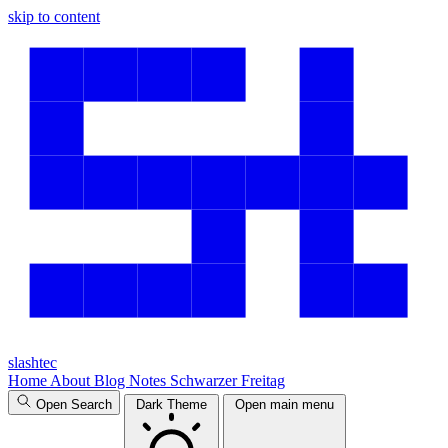
skip to content
slashtec
Home
About
Blog
Notes
Schwarzer Freitag
Open Search
Dark Theme
Open main menu