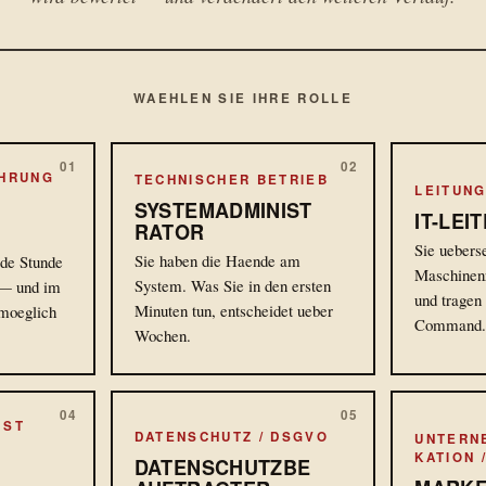
WAEHLEN SIE IHRE ROLLE
01
02
HRUNG
TECHNISCHER BETRIEB
LEITUNG 
SYSTEMADMINIST
IT-LEI
RATOR
Sie uebers
Sie haben die Haende am
ede Stunde
Maschinen
System. Was Sie in den ersten
d — und im
und tragen
Minuten tun, entscheidet ueber
moeglich
Command
Wochen.
04
05
1ST
DATENSCHUTZ / DSGVO
UNTERN
KATION 
DATENSCHUTZBE