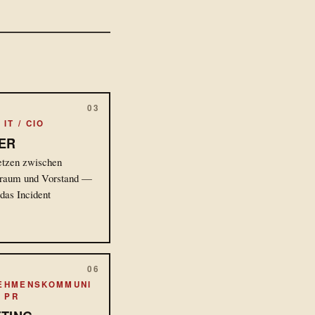
03
IT / CIO
TER
etzen zwischen
raum und Vorstand —
 das Incident
.
06
EHMENSKOMMUNI
/ PR