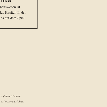
TING
eitswesen ist
das Kapital. In der
 es auf dem Spiel.
 auf den irischen
 orientieren sich an