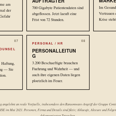
MARKE
AUFTRAGTER
imme am
Im Gesundh
700 Gigabyte Patientendaten sind
mal der
Vertrauen 
abgeflossen. Jetzt laeuft eine
 Gefahr
Krise steht
Frist von 72 Stunden.
07
08
PERSONAL / HR
COUNSEL
PERSONALLEITUN
G
3.200 Beschaeftigte brauchen
, Haftung,
Fuehrung und Wahrheit — und
ung — Sie
auch ihre eigenen Daten liegen
tion.
ploetzlich im Feuer.
g angelehnt an reale Vorfaelle, insbesondere den Ransomware-Angriff der Gruppe Conti
SE im Mai 2021. Personen, Firma und Details sind fiktiv; Ablaeufe, Akteure und Folgen
dokumentierten Tatsachen.